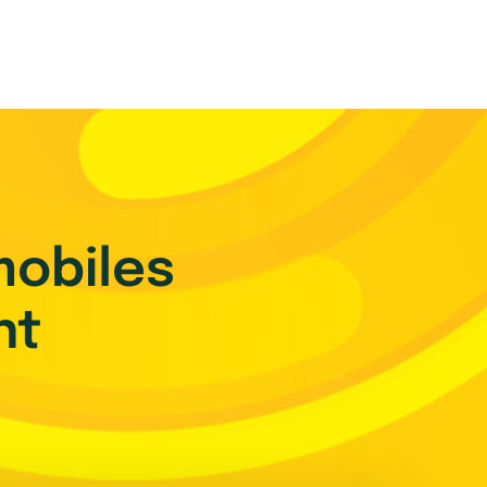
mobiles
nt